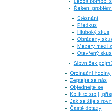
Léčba pomocí s
Řešení problém
Stěsnání
Předkus
Hluboký skus
Obrácený sku
Mezery mezi 
Otevřený skus
Slovníček pojm
Ordinační hodiny
Zeptejte se nás
Objednejte se
Kolik to stojí, př
Jak se žije s rov
Časté dotazy