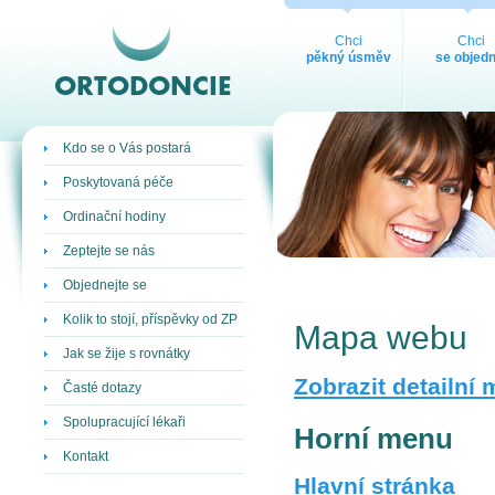
ORTODONCIE
Chci
Chci
pěkný úsměv
se objedn
Kdo se o Vás postará
Poskytovaná péče
Ordinační hodiny
Zeptejte se nás
Objednejte se
Kolik to stojí, příspěvky od ZP
Mapa webu
Jak se žije s rovnátky
Zobrazit detailní
Časté dotazy
Spolupracující lékaři
Horní menu
Kontakt
Hlavní stránka