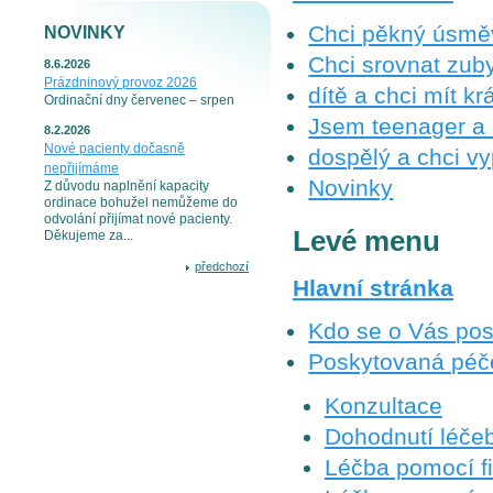
Chci pěkný úsmě
NOVINKY
Chci srovnat zub
8.6.2026
Prázdninový provoz 2026
dítě a chci mít k
Ordinační dny červenec – srpen
Jsem teenager a c
8.2.2026
Nové pacienty dočasně
dospělý a chci v
nepřijímáme
Novinky
Z důvodu naplnění kapacity
ordinace bohužel nemůžeme do
odvolání přijímat nové pacienty.
Levé menu
Děkujeme za...
předchozí
Hlavní stránka
Kdo se o Vás pos
Poskytovaná péč
Konzultace
Dohodnutí léče
Léčba pomocí fi