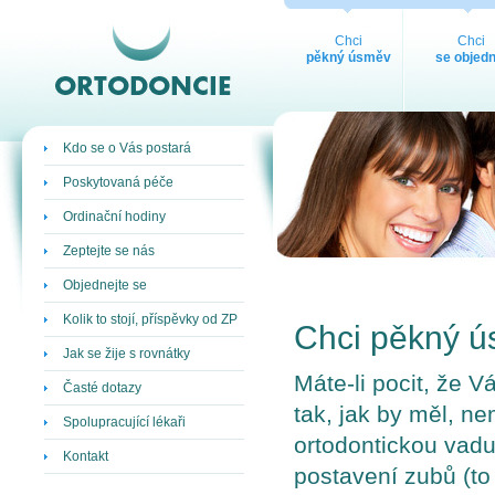
ORTODONCIE
Chci
Chci
pěkný úsměv
se objedn
Kdo se o Vás postará
Poskytovaná péče
Ordinační hodiny
Zeptejte se nás
Objednejte se
Kolik to stojí, příspěvky od ZP
Chci pěkný 
Jak se žije s rovnátky
Máte-li pocit, že
Časté dotazy
tak, jak by měl, nem
Spolupracující lékaři
ortodontickou vad
Kontakt
postavení zubů (to