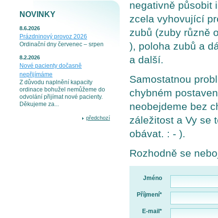
negativně působit 
NOVINKY
zcela vyhovující pr
8.6.2026
zubů (zuby různě 
Prázdninový provoz 2026
), poloha zubů a d
Ordinační dny červenec – srpen
a další.
8.2.2026
Nové pacienty dočasně
nepřijímáme
Samostatnou proble
Z důvodu naplnění kapacity
ordinace bohužel nemůžeme do
chybném postavení 
odvolání přijímat nové pacienty.
neobejdeme bez chi
Děkujeme za...
záležitost a Vy se
předchozí
obávat. : - ).
Rozhodně se nebojt
Jméno
Příjmení*
E-mail*