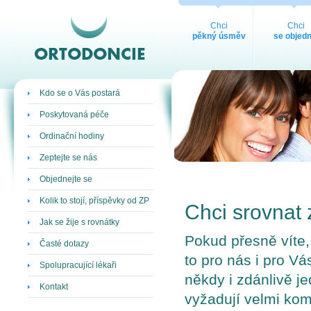
ORTODONCIE
Chci
Chci
pěkný úsměv
se objedn
Kdo se o Vás postará
Poskytovaná péče
Ordinační hodiny
Zeptejte se nás
Objednejte se
Kolik to stojí, příspěvky od ZP
Chci srovnat
Jak se žije s rovnátky
Pokud přesně víte, 
Časté dotazy
to pro nás i pro Vá
Spolupracující lékaři
někdy i zdánlivě 
Kontakt
vyžadují velmi kom