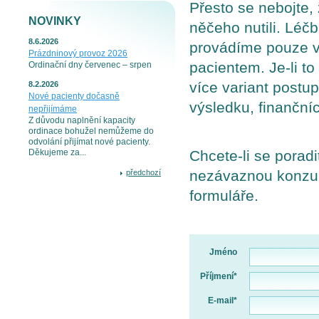
Přesto se nebojte
NOVINKY
něčeho nutili. Léč
8.6.2026
provádíme pouze 
Prázdninový provoz 2026
pacientem. Je-li 
Ordinační dny červenec – srpen
více variant post
8.2.2026
Nové pacienty dočasně
výsledku, finanční
nepřijímáme
Z důvodu naplnění kapacity
ordinace bohužel nemůžeme do
odvolání přijímat nové pacienty.
Chcete-li se poradi
Děkujeme za...
nezávaznou konzul
předchozí
formuláře.
Jméno
Příjmení*
E-mail*