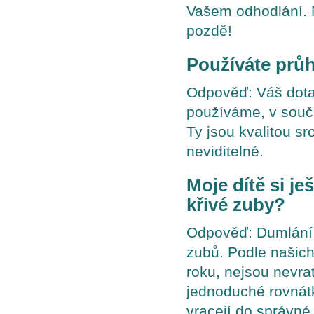
Vašem odhodlání. N
pozdě!
Používáte prů
Odpověď: Váš dotaz
používáme, v souč
Ty jsou kvalitou s
neviditelné.
Moje dítě si je
křivé zuby?
Odpověď: Dumlání p
zubů. Podle našich
roku, nejsou nevrat
jednoduché rovnát
vracejí do správné