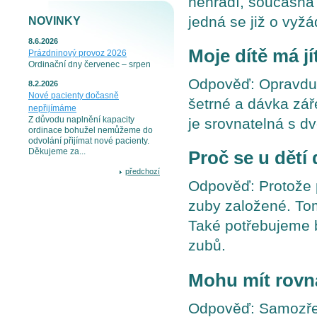
nehradí, současná
jedná se již o vyžá
NOVINKY
8.6.2026
Moje dítě má j
Prázdninový provoz 2026
Ordinační dny červenec – srpen
Odpověď: Opravdu n
8.2.2026
Nové pacienty dočasně
šetrné a dávka zář
nepřijímáme
Z důvodu naplnění kapacity
je srovnatelná s d
ordinace bohužel nemůžeme do
odvolání přijímat nové pacienty.
Děkujeme za...
Proč se u dětí
předchozí
Odpověď: Protože 
zuby založené. To
Také potřebujeme b
zubů.
Mohu mít rovn
Odpověď: Samozřej