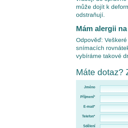
může dojít k defor
odstraňují.
Mám alergii na 
Odpověď: Veškeré a
snímacích rovnátek
vybíráme takové dr
Máte dotaz? 
Jméno
Příjmení*
E-mail*
Telefon*
Sdělení