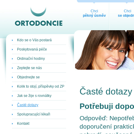
ORTODONCIE
Chci
Chci
pěkný úsměv
se objedn
Kdo se o Vás postará
Poskytovaná péče
Ordinační hodiny
Zeptejte se nás
Objednejte se
Kolik to stojí, příspěvky od ZP
Časté dotazy
Jak se žije s rovnátky
Potřebuji dopo
Časté dotazy
Spolupracující lékaři
Odpověď: Nepotřeb
Kontakt
doporučení praktic