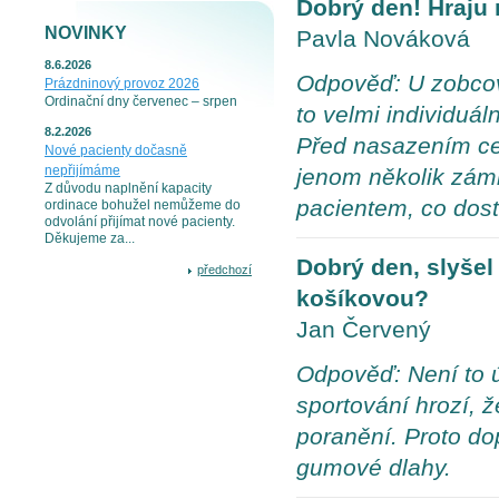
Dobrý den! Hraju 
NOVINKY
Pavla Nováková
8.6.2026
Odpověď: U zobcové
Prázdninový provoz 2026
Ordinační dny červenec – srpen
to velmi individuá
8.2.2026
Před nasazením ce
Nové pacienty dočasně
nepřijímáme
jenom několik zámk
Z důvodu naplnění kapacity
pacientem, co dos
ordinace bohužel nemůžeme do
odvolání přijímat nové pacienty.
Děkujeme za...
Dobrý den, slyšel
předchozí
košíkovou?
Jan Červený
Odpověď: Není to ú
sportování hrozí, ž
poranění. Proto do
gumové dlahy.