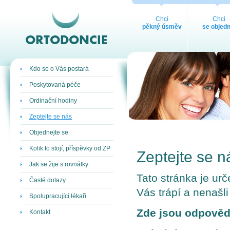
ORTODONCIE
Chci
Chci
pěkný úsměv
se objedn
Kdo se o Vás postará
Poskytovaná péče
Ordinační hodiny
Zeptejte se nás
Objednejte se
Kolik to stojí, příspěvky od ZP
Zeptejte se n
Jak se žije s rovnátky
Tato stránka je ur
Časté dotazy
Vás trápí a nenašl
Spolupracující lékaři
Zde jsou odpovědi 
Kontakt