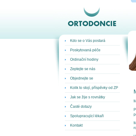
ORTODONCIE
Kdo se o Vás postará
Poskytovaná péče
Ordinační hodiny
Zeptejte se nás
Objednejte se
Kolik to stojí, příspěvky od ZP
Jak se žije s rovnátky
M
Časté dotazy
P
p
Spolupracující lékaři
M
Kontakt
r