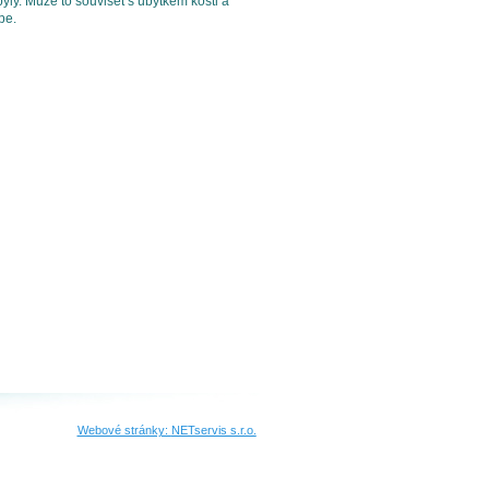
yly. Může to souviset s úbytkem kosti a
pe.
Webové stránky:
NETservis s.r.o.