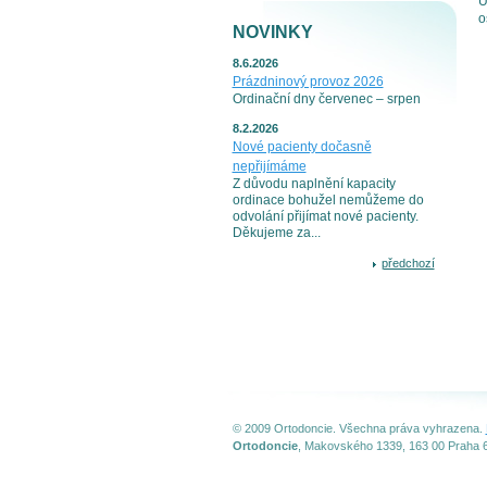
U
o
NOVINKY
8.6.2026
Prázdninový provoz 2026
Ordinační dny červenec – srpen
8.2.2026
Nové pacienty dočasně
nepřijímáme
Z důvodu naplnění kapacity
ordinace bohužel nemůžeme do
odvolání přijímat nové pacienty.
Děkujeme za...
předchozí
© 2009 Ortodoncie. Všechna práva vyhrazena.
Ortodoncie
, Makovského 1339, 163 00 Praha 