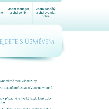
Jsem teenager
Jsem dospělý
sné
a chci se líbit
a chci vypadat
dobře
rovnoměrně mezi všemi zuby.
at ostatní prořezávající zuby do vhodné
y, případně je i velký jazyk, který zuby
zubů.