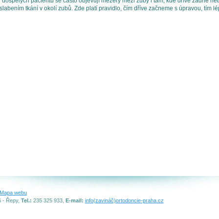
 dospělých pacientů se často objevují mezery mezi zuby i tam, kde dříve žádné neb
slabením tkání v okolí zubů. Zde platí pravidlo, čím dříve začneme s úpravou, tím lé
Mapa webu
6 - Řepy,
Tel.:
235 325 933,
E-mail:
info(zavináč)ortodoncie-praha.cz